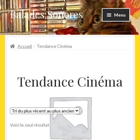
Balades Sonores
Aller
Aller
Menu
à
au
la
contenu
Boutique
navigation
Ouvrir
Accueil
Tendance Cinéma
Nouveaux arrivages
le
menu
Précommandes
enfant
Tendance Cinéma
Agenda
Voici le seul résultat