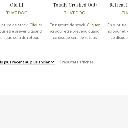
Old LP
Totally Crushed Out!
Retreat 
THAT DOG.
THAT DOG.
TH
upture de stock.
Cliquer
En rupture de stock.
Cliquer
En rupture 
our être prévenu quand
ici
pour être prévenu quand
ici
pour êtr
 disque sera de retour.
ce disque sera de retour.
ce disque
Trié
3 résultats affichés
du
plus
récent
au
plus
ancien