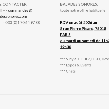
s
CONTACTER
BALADES SONORES
:
il =>
commandes @
toute notre offre habituelle
adessonores.com
l => 033 (0)1 70 64 97 88
RDV en août 2026 au
8 rue Pierre Picard, 75018
PARIS
du mardi au samedi de 11h
19h30
*** Vinyle, CD, K7, Hi-FI, livres
*** Expos & Events
*** Chats