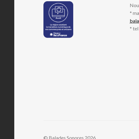
Nou
* ma
bal
* te
© Balades Sonores 2026