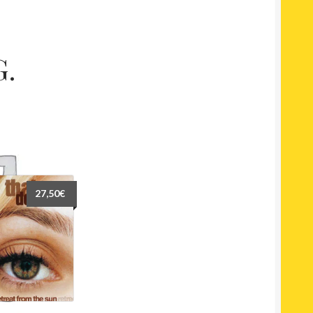
.
27,50
€