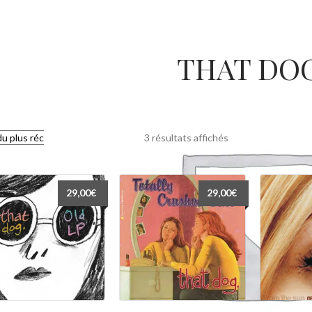
THAT DOG
Trié
3 résultats affichés
du
plus
récent
29,00
€
29,00
€
au
plus
ancien