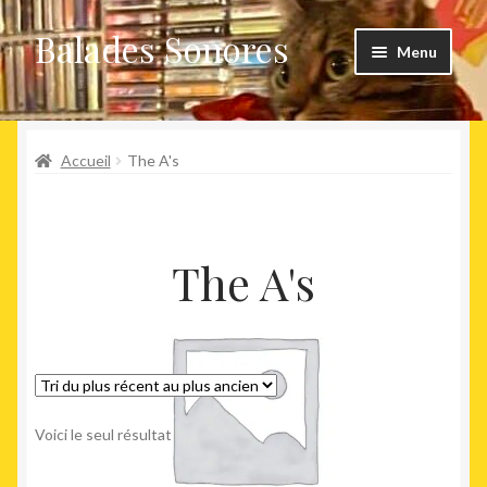
Balades Sonores
Aller
Aller
Menu
à
au
la
contenu
Boutique
navigation
Ouvrir
Accueil
The A's
Nouveaux arrivages
le
menu
Précommandes
enfant
The A's
Agenda
Voici le seul résultat