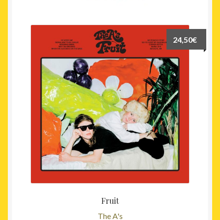
24,50
€
Fruit
The A's