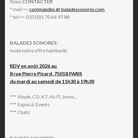
Nous
CONTACTER
* mail =>
commandes @ baladessonores.com
* tel => 033 (0)1 70 64 97 88
BALADES SONORES
:
toute notre offre habituelle
RDV en août 2026 au
8 rue Pierre Picard, 75018 PARIS
du mardi au samedi de 11h30 à 19h30
*** Vinyle, CD, K7, Hi-FI, livres...
*** Expos & Events
*** Chats