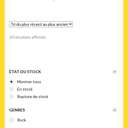
Trié
10 résultats affichés
du
plus
récent
au
plus
ÉTAT DU STOCK
ancien
Montrer tous
En stock
Rupture de stock
GENRES
Rock