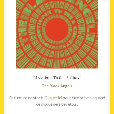
prix
prix
initial
actuel
était :
est :
52,50€.
49,00€
Directions To See A Ghost
The Black Angels
En rupture de stock.
Cliquer ici
pour être prévenu quand
ce disque sera de retour.