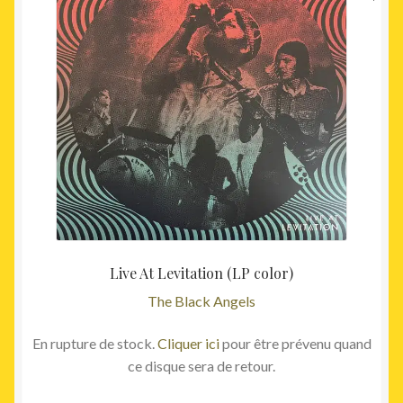
initial
actuel
était :
est :
32,00€.
29,00€
Live At Levitation (LP color)
The Black Angels
En rupture de stock.
Cliquer ici
pour être prévenu quand
ce disque sera de retour.