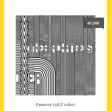
45,00
€
Passover (2xLP color)