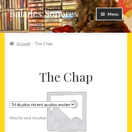
Balades Sonores
Aller
Aller
Menu
à
au
la
contenu
Boutique
navigation
Ouvrir
Accueil
The Chap
Nouveaux arrivages
le
menu
Précommandes
enfant
The Chap
Agenda
Voici le seul résultat