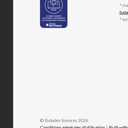
* ma
bal
* te
© Balades Sonores 2026
Conditions générales d’utilisation
Built wi