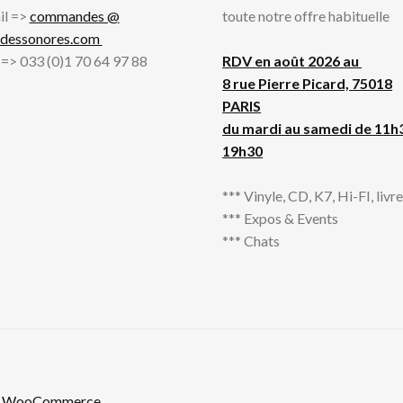
il =>
commandes @
toute notre offre habituelle
adessonores.com
l => 033 (0)1 70 64 97 88
RDV en août 2026 au
8 rue Pierre Picard, 75018
PARIS
du mardi au samedi de 11h
19h30
*** Vinyle, CD, K7, Hi-FI, livres
*** Expos & Events
*** Chats
th WooCommerce
.