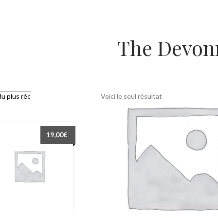
The Devon
Voici le seul résultat
19,00
€