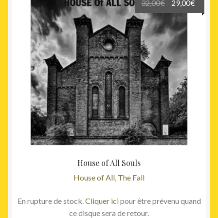
Le
Le
32,00
€
29,00
€
prix
prix
initial
actuel
était :
est :
32,00€.
29,00€
House of All Souls
House of All, The Fall
En rupture de stock.
Cliquer ici
pour être prévenu quand
ce disque sera de retour.