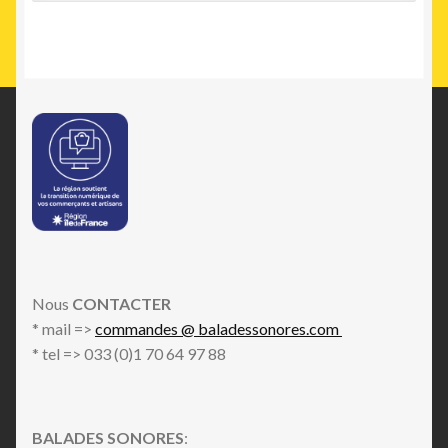
Nous
CONTACTER
* mail =>
commandes @ baladessonores.com
* tel => 033 (0)1 70 64 97 88
BALADES SONORES
: