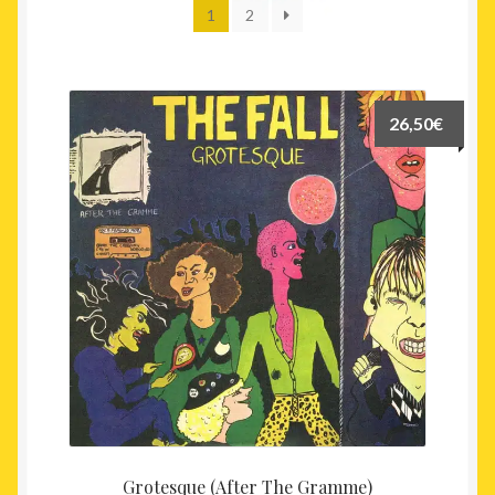
1
2
récent
au
plus
ancien
26,50
€
Grotesque (After The Gramme)