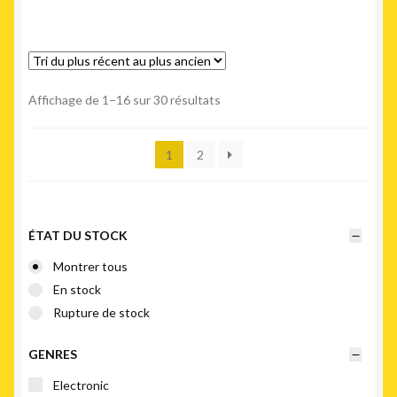
Trié
Affichage de 1–16 sur 30 résultats
du
plus
1
2
récent
au
plus
ancien
ÉTAT DU STOCK
Montrer tous
En stock
Rupture de stock
GENRES
Electronic