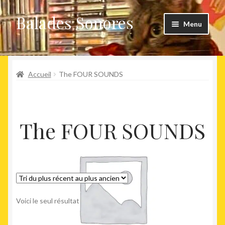
Balades Sonores
Aller
Aller
Menu
à
au
la
contenu
Boutique
navigation
Ouvrir
Accueil
The FOUR SOUNDS
Nouveaux arrivages
le
menu
Précommandes
enfant
The FOUR SOUNDS
Agenda
Voici le seul résultat