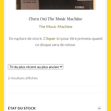
(Turn On) The Music Machine
The Music Machine
En rupture de stock.
Cliquer ici
pour être prévenu quand
ce disque sera de retour.
Trié
2 résultats affichés
du
plus
récent
au
plus
ÉTAT DU STOCK
ancien