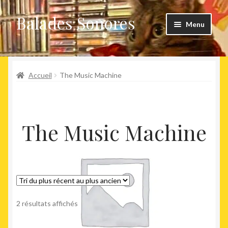
Balades Sonores
Aller
Aller
Menu
à
au
la
contenu
Boutique
navigation
Ouvrir
Accueil
The Music Machine
Nouveaux arrivages
le
menu
Précommandes
enfant
The Music Machine
Agenda
Trié
2 résultats affichés
du
plus