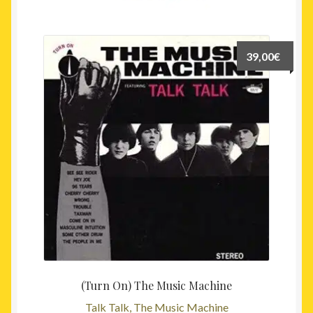
récent
au
plus
39,00
€
ancien
(Turn On) The Music Machine
Talk Talk, The Music Machine