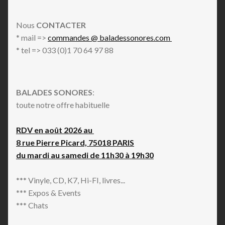
Nous
CONTACTER
* mail =>
commandes @ baladessonores.com
* tel => 033 (0)1 70 64 97 88
BALADES SONORES
:
toute notre offre habituelle
RDV en août 2026 au
8 rue Pierre Picard, 75018 PARIS
du mardi au samedi de 11h30 à 19h30
*** Vinyle, CD, K7, Hi-FI, livres...
*** Expos & Events
*** Chats