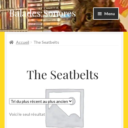
Balades Sonores
Aller
Aller
Menu
à
au
la
contenu
Boutique
navigation
Ouvrir
Accueil
The Seatbelts ‎
Nouveaux arrivages
le
menu
Précommandes
enfant
The Seatbelts ‎
Agenda
Voici le seul résultat