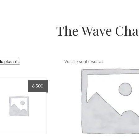
The Wave Cha
Voici le seul résultat
6,50
€