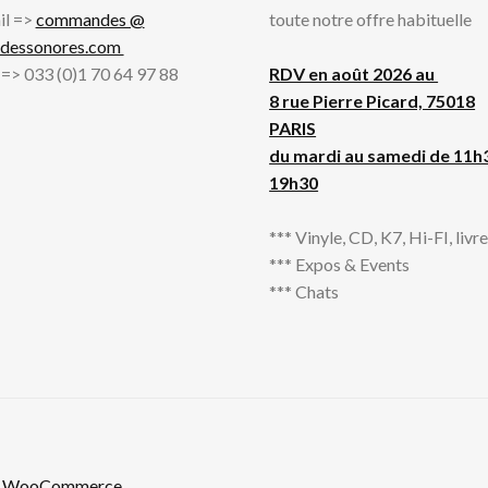
il =>
commandes @
toute notre offre habituelle
adessonores.com
l => 033 (0)1 70 64 97 88
RDV en août 2026 au
8 rue Pierre Picard, 75018
PARIS
du mardi au samedi de 11h
19h30
*** Vinyle, CD, K7, Hi-FI, livres
*** Expos & Events
*** Chats
th WooCommerce
.