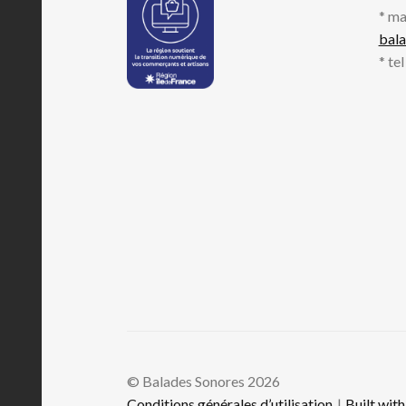
* ma
bal
* te
© Balades Sonores 2026
Conditions générales d’utilisation
Built wi