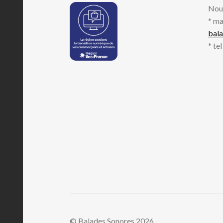
Nou
* ma
bal
* te
© Balades Sonores 2026