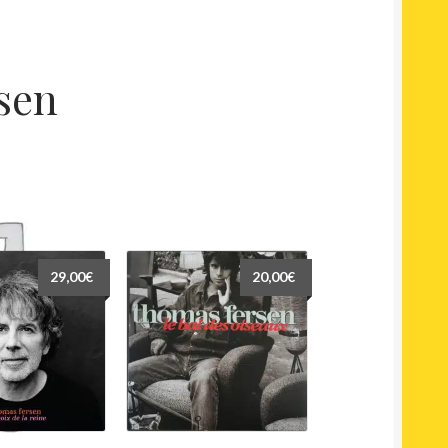
sen
29,00
€
20,00
€