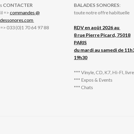
s
CONTACTER
BALADES SONORES
:
il =>
commandes @
toute notre offre habituelle
adessonores.com
l => 033 (0)1 70 64 97 88
RDV en août 2026 au
8 rue Pierre Picard, 75018
PARIS
du mardi au samedi de 11h
19h30
*** Vinyle, CD, K7, Hi-FI, livres
*** Expos & Events
*** Chats