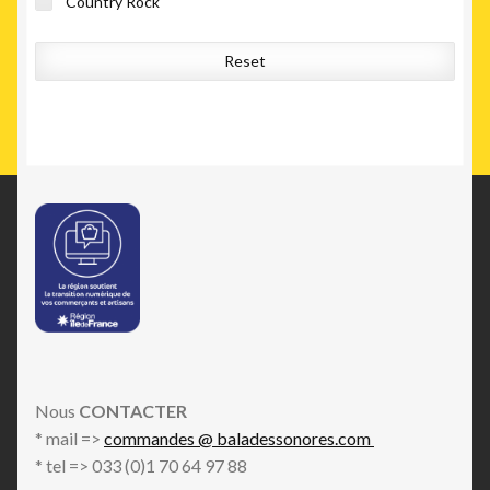
Country Rock
Reset
Nous
CONTACTER
* mail =>
commandes @ baladessonores.com
* tel => 033 (0)1 70 64 97 88