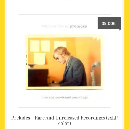
récent
au
plus
35,00
€
ancien
Preludes – Rare And Unreleased Recordings (2xLP
color)