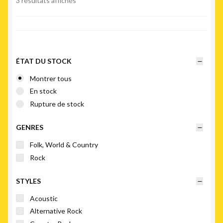
3 résultats affichés
du
plus
récent
au
plus
ÉTAT DU STOCK
ancien
Montrer tous
En stock
Rupture de stock
GENRES
Folk, World & Country
Rock
STYLES
Acoustic
Alternative Rock