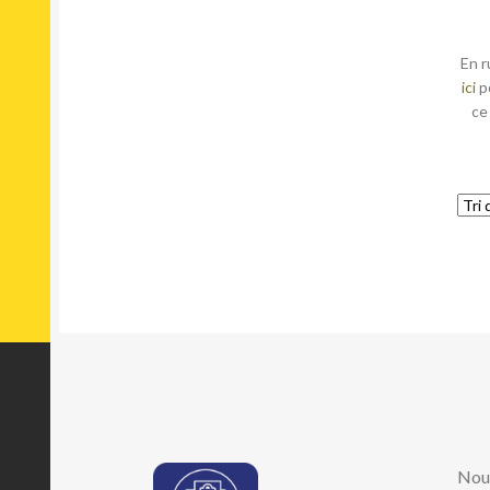
En r
ici
p
ce
Nou