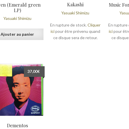
Kakashi
ren (Emerald green
Music Fo
LP)
Yasuaki Shimizu
Yasua
Yasuaki Shimizu
En rupture de stock.
Cliquer
En rupture 
ici
pour être prévenu quand
ici
pour êtr
Ajouter au panier
ce disque sera de retour.
ce disque
37,00
€
Dementos