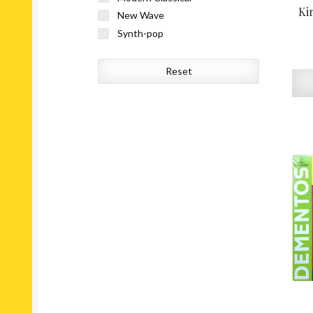
Ki
New Wave
Synth-pop
Reset