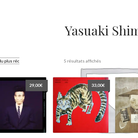
Yasuaki Shi
Trié
5 résultats affichés
du
plus
récent
29,00
€
33,00
€
au
plus
ancien