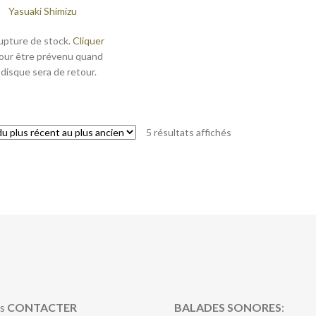
Yasuaki Shimizu
upture de stock.
Cliquer
our être prévenu quand
 disque sera de retour.
Trié
5 résultats affichés
du
plus
récent
au
plus
ancien
s
CONTACTER
BALADES SONORES
: