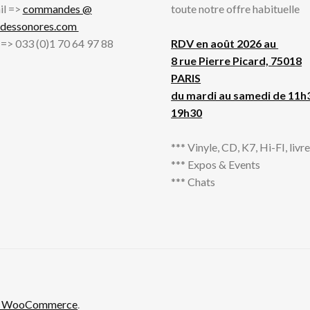
il =>
commandes @
toute notre offre habituelle
adessonores.com
l => 033 (0)1 70 64 97 88
RDV en août 2026 au
8 rue Pierre Picard, 75018
PARIS
du mardi au samedi de 11h
19h30
*** Vinyle, CD, K7, Hi-FI, livres
*** Expos & Events
*** Chats
th WooCommerce
.