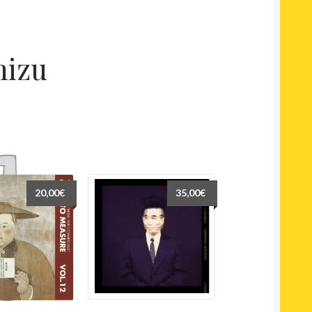
mizu
20,00
€
35,00
€