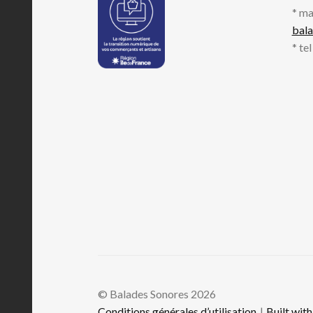
* ma
bal
* te
© Balades Sonores 2026
Conditions générales d’utilisation
Built wi