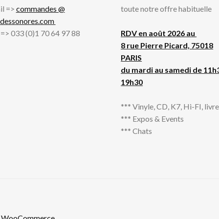
il =>
commandes @
toute notre offre habituelle
adessonores.com
l => 033 (0)1 70 64 97 88
RDV en août 2026 au
8 rue Pierre Picard, 75018
PARIS
du mardi au samedi de 11h
19h30
*** Vinyle, CD, K7, Hi-FI, livres
*** Expos & Events
*** Chats
th WooCommerce
.