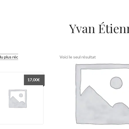
Yvan Étien
Voici le seul résultat
17,00
€