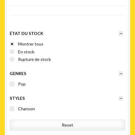
du
plus
récent
au
plus
ÉTAT DU STOCK
ancien
Montrer tous
En stock
Rupture de stock
GENRES
Pop
STYLES
Chanson
Reset