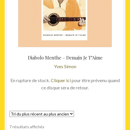
Diabolo Menthe – Demain Je T’Aime
Yves Simon
En rupture de stock.
Cliquer ici
pour être prévenu quand
ce disque sera de retour.
Trié
7 résultats affichés