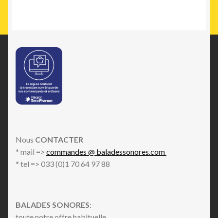
Nous
CONTACTER
* mail =>
commandes @ baladessonores.com
* tel => 033 (0)1 70 64 97 88
BALADES SONORES
:
toute notre offre habituelle