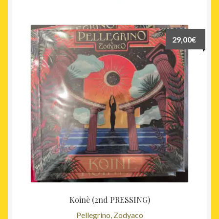
récent
au
plus
29,00
€
ancien
Koinè (2nd PRESSING)
Pellegrino, Zodyaco