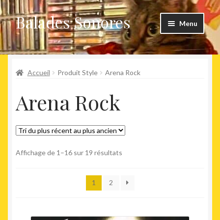
Balades Sonores
Aller
Aller
Menu
à
au
la
contenu
Boutique
navigation
Ouvrir
Accueil
Produit Style
Arena Rock
Nouveaux arrivages
le
Arena Rock
menu
Précommandes
enfant
Agenda
Trié
Affichage de 1–16 sur 19 résultats
du
plus
1
2
récent
au
plus
ancien