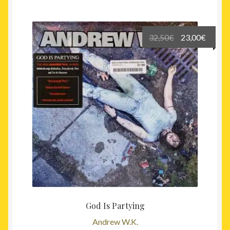
Le
Le
32,50
€
23,00
€
prix
prix
initial
actuel
était :
est :
32,50€.
23,00€
God Is Partying
Andrew W.K.