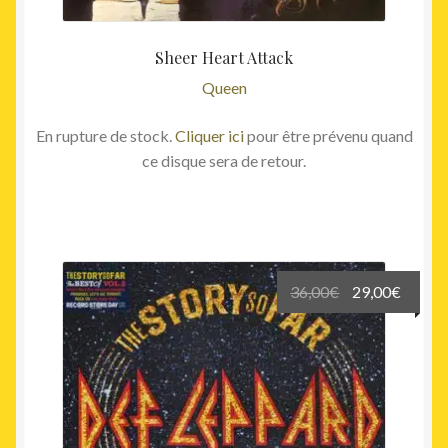
Sheer Heart Attack
Queen
En rupture de stock.
Cliquer ici
pour être prévenu quand
ce disque sera de retour.
Le
Le
36,00
€
29,00
€
prix
prix
initial
actuel
était :
est :
36,00€.
29,00€