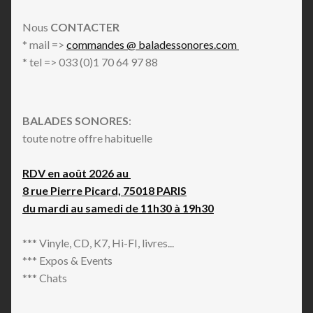
Nous
CONTACTER
* mail =>
commandes @ baladessonores.com
* tel => 033 (0)1 70 64 97 88
BALADES SONORES
:
toute notre offre habituelle
RDV en août 2026 au
8 rue Pierre Picard, 75018 PARIS
du mardi au samedi de 11h30 à 19h30
*** Vinyle, CD, K7, Hi-FI, livres...
*** Expos & Events
*** Chats