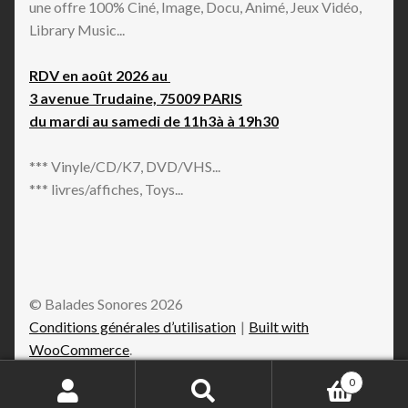
une offre 100% Ciné, Image, Docu, Animé, Jeux Vidéo,
Library Music...
RDV en août 2026 au
3 avenue Trudaine, 75009 PARIS
du mardi au samedi de 11h3à à 19h30
*** Vinyle/CD/K7, DVD/VHS...
*** livres/affiches, Toys...
© Balades Sonores 2026
Conditions générales d’utilisation
Built with
WooCommerce
.
0
Recherche
Recherche