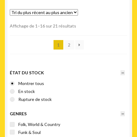
Trié
Affichage de 1–16 sur 21 résultats
du
plus
1
2
récent
au
plus
ancien
ÉTAT DU STOCK
Montrer tous
En stock
Rupture de stock
GENRES
Folk, World & Country
Funk & Soul