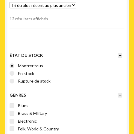
Trié
12 résultats affichés
du
plus
récent
au
plus
ÉTAT DU STOCK
ancien
Montrer tous
En stock
Rupture de stock
GENRES
Blues
Brass & Military
Electronic
Folk, World & Country