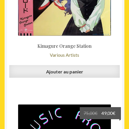
Kimagure Orange Station
Various Artists
Ajouter au panier
Le
Le
75,00
€
49,00
€
prix
prix
initial
actuel