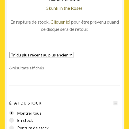
Skunk in the Roses
En rupture de stock.
Cliquer ici
pour être prévenu quand
ce disque sera de retour.
Trié
6 résultats affichés
du
plus
récent
au
plus
ÉTAT DU STOCK
ancien
Montrer tous
En stock
Rupture de stock