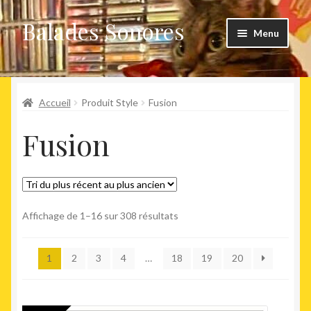
Balades Sonores
Aller
Aller
Menu
à
au
la
contenu
Boutique
navigation
Ouvrir
Accueil
Produit Style
Fusion
Nouveaux arrivages
le
Fusion
menu
Précommandes
enfant
Agenda
Trié
Affichage de 1–16 sur 308 résultats
du
plus
1
2
3
4
…
18
19
20
récent
au
plus
ancien