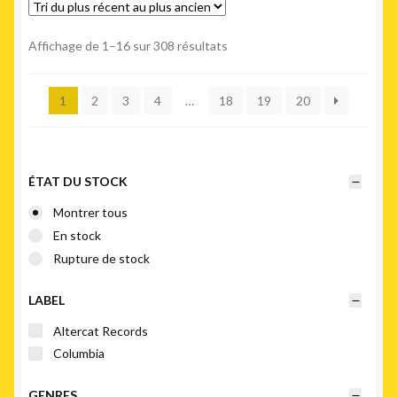
Trié
Affichage de 1–16 sur 308 résultats
du
plus
1
2
3
4
…
18
19
20
récent
au
plus
ancien
ÉTAT DU STOCK
Montrer tous
En stock
Rupture de stock
LABEL
Altercat Records
Columbia
GENRES