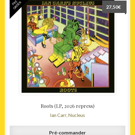
PRE
ORDER
27,50
€
Roots (LP, 2026 repress)
Ian Carr, Nucleus
Pré-commander