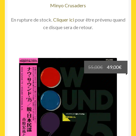
Minyo Crusaders
En rupture de stock.
Cliquer ici
pour être prévenu quand
ce disque sera de retour.
Le
Le
55,00
€
49,00
€
prix
prix
initial
actuel
était :
est :
55,00€.
49,00€