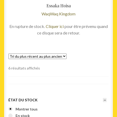
Essaka Hoisa
WaqWaq Kingdom
En rupture de stock.
Cliquer ici
pour être prévenu quand
ce disque sera de retour.
Trié
6 résultats affichés
du
plus
récent
au
plus
ÉTAT DU STOCK
ancien
Montrer tous
En stock