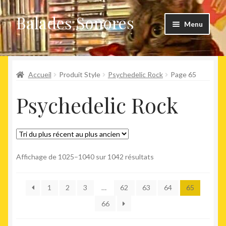
Balades Sonores
Aller
Aller
Menu
à
au
la
contenu
Boutique
navigation
Ouvrir
Accueil
Produit Style
Psychedelic Rock
Page 65
Nouveaux arrivages
le
Psychedelic Rock
menu
Précommandes
enfant
Agenda
Trié
Affichage de 1025–1040 sur 1042 résultats
du
plus
1
2
3
…
62
63
64
65
récent
au
66
plus
ancien