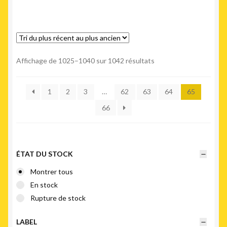
Trié
Affichage de 1025–1040 sur 1042 résultats
du
plus
1
2
3
…
62
63
64
65
récent
au
66
plus
ancien
ÉTAT DU STOCK
Montrer tous
En stock
Rupture de stock
LABEL