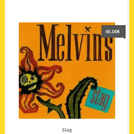
45,00
€
Stag