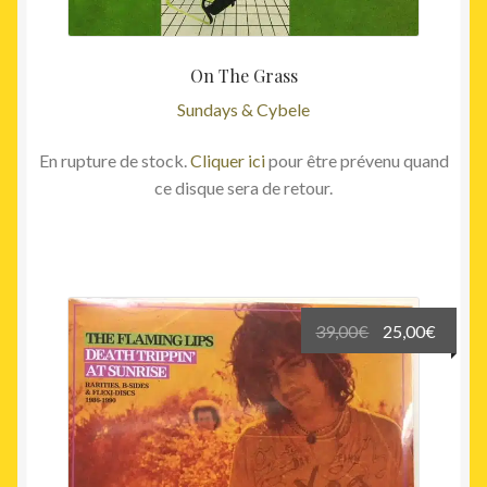
On The Grass
Sundays & Cybele
En rupture de stock.
Cliquer ici
pour être prévenu quand
ce disque sera de retour.
Le
Le
39,00
€
25,00
€
prix
prix
initial
actuel
était :
est :
39,00€.
25,00€