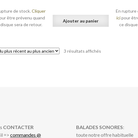
upture de stock.
Cliquer
En rupture 
our être prévenu quand
ici
pour êtr
Ajouter au panier
 disque sera de retour.
ce disque
Trié
3 résultats affichés
du
plus
récent
au
plus
ancien
s
CONTACTER
BALADES SONORES
:
il =>
commandes @
toute notre offre habituelle