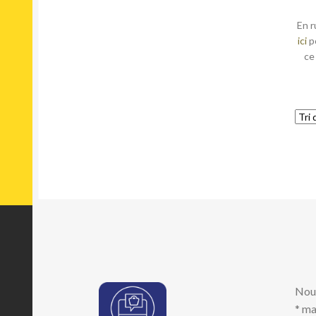
En r
ici
p
ce
Nou
* ma