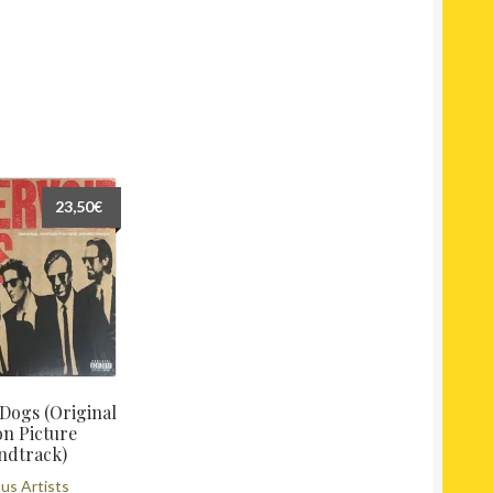
23,50
€
 Dogs (Original
n Picture
ndtrack)
us Artists