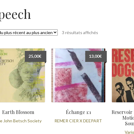
peech
Trié
3 résultats affichés
du
plus
récent
25,00
€
13,00
€
au
plus
ancien
Earth Blossom
Échange 1:1
Reservoir
Motio
e John Betsch Society
REMER CIER X DEEPART
Sou
Vario