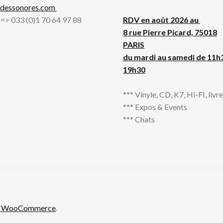
adessonores.com
l => 033 (0)1 70 64 97 88
RDV en août 2026 au
8 rue Pierre Picard, 75018
PARIS
du mardi au samedi de 11h
19h30
*** Vinyle, CD, K7, Hi-FI, livres
*** Expos & Events
*** Chats
th WooCommerce
.