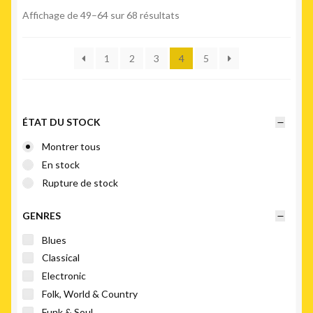
Trié
Affichage de 49–64 sur 68 résultats
du
plus
1
2
3
4
5
récent
au
plus
ancien
ÉTAT DU STOCK
Montrer tous
En stock
Rupture de stock
GENRES
Blues
Classical
Electronic
Folk, World & Country
Funk & Soul