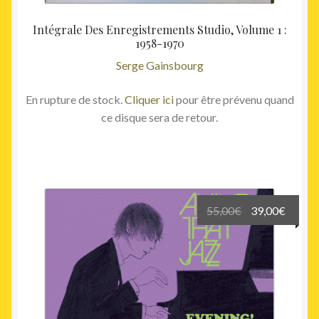
Intégrale Des Enregistrements Studio, Volume 1 :
1958-1970
Serge Gainsbourg
En rupture de stock.
Cliquer ici
pour être prévenu quand
ce disque sera de retour.
Le
Le
55,00
€
39,00
€
prix
prix
initial
actuel
était :
est :
55,00€.
39,00€