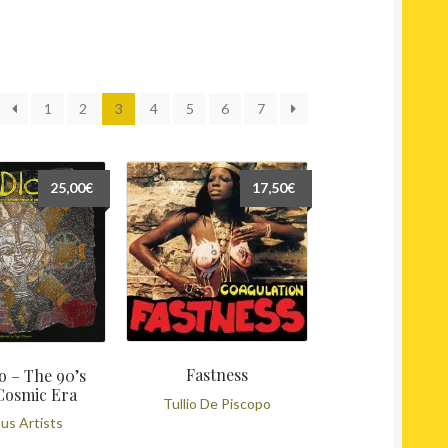
rié
1
2
3
4
5
6
7
u
lus
écent
25,00
€
17,50
€
u
lus
ncien
Fastness
o – The 90’s
Cosmic Era
Tullio De Piscopo
us Artists