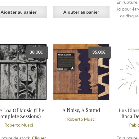
En rupture 
ici
pour êtr
Ajouter au panier
Ajouter au panier
ce disque
38,00
€
35,00
€
A Noise, A Sound
e Loa Of Music (The
Los Dios
omplete Sessions)
Boca De
Roberto Musci
Roberto Musci
Pabl
upture de stock.
Cliquer
En rupture 