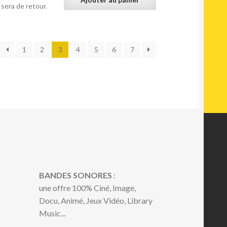
 sera de retour.
rié
1
2
3
4
5
6
7
u
lus
écent
u
lus
ncien
BANDES SONORES
:
une offre 100% Ciné, Image,
Docu, Animé, Jeux Vidéo, Library
Music...