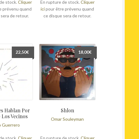
de stock.
Cliquer
En rupture de stock.
Cliquer
e prévenu quand
ici
pour être prévenu quand
 sera de retour.
ce disque sera de retour.
22,50
€
18,00
€
es Hablan Por
Shlon
 Los Vecinos
Omar Souleyman
o Guerrero
de stock.
Cliquer
En rupture de stock.
Cliquer