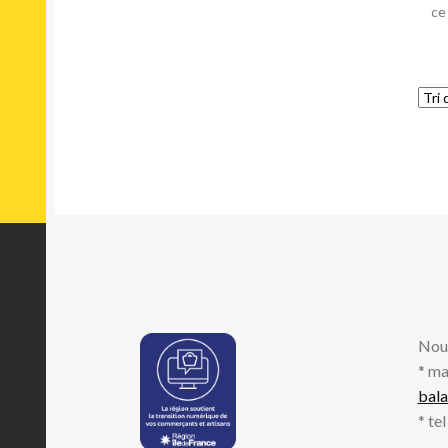
ce
Nou
* ma
bal
* te