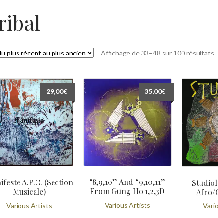
ribal
T
Affichage de 33–48 sur 100 résultats
d
p
r
29,00
€
35,00
€
a
p
a
“8,9,10” And “9,10,11”
feste A.P.C. (Section
Studiol
From Gung Ho 1,2,3D
Musicale)
Afro/
Various Artists
Various Artists
Vario