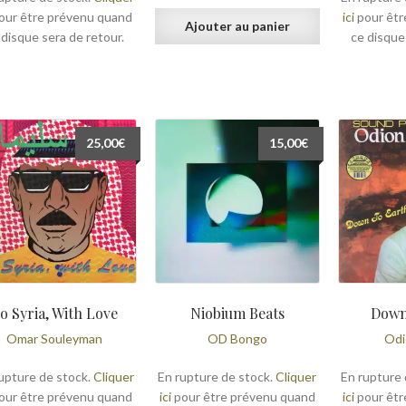
our être prévenu quand
ici
pour êtr
Ajouter au panier
 disque sera de retour.
ce disque
25,00
€
15,00
€
o Syria, With Love
Niobium Beats
Down
Omar Souleyman
OD Bongo
Odi
upture de stock.
Cliquer
En rupture de stock.
Cliquer
En rupture 
our être prévenu quand
ici
pour être prévenu quand
ici
pour êtr