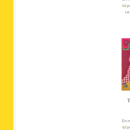
ici
p
ce
T
En r
ici
p