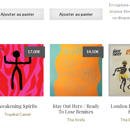
En rupture 
ici
pour êtr
Ajouter au panier
Ajouter au panier
ce disque
17,00
€
14,50
€
Awakening Spirits
Stay Out Here / Ready
London 
To Lose Remixes
Tropikal Camel
The Knife
The 