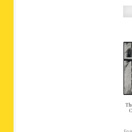
Th
C
En r