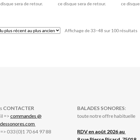
 disque sera de retour.
ce disque sera de retour.
ce disque
T
Affichage de 33–48 sur 100 résultats
d
p
r
a
p
a
s
CONTACTER
BALADES SONORES
:
il =>
commandes @
toute notre offre habituelle
adessonores.com
l => 033 (0)1 70 64 97 88
RDV en août 2026 au
8 rue Pierre Picard, 75018