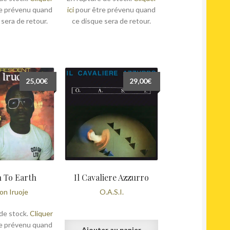
e prévenu quand
ici
pour être prévenu quand
 sera de retour.
ce disque sera de retour.
25,00
€
29,00
€
 To Earth
Il Cavaliere Azzurro
on Iruoje
O.A.S.I.
de stock.
Cliquer
e prévenu quand
Ajouter au panier