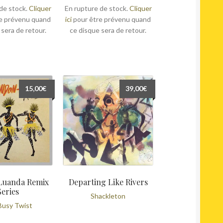
de stock.
Cliquer
En rupture de stock.
Cliquer
e prévenu quand
ici
pour être prévenu quand
 sera de retour.
ce disque sera de retour.
15,00
€
39,00
€
Luanda Remix
Departing Like Rivers
Series
Shackleton
Busy Twist