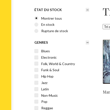
T
ÉTAT DU STOCK
Montrer tous
En stock
Rupture de stock
GENRES
Blues
Electronic
Folk, World & Country
Funk & Soul
Hip Hop
Jazz
Latin
Mani
Non-Music
Pop
Reggae