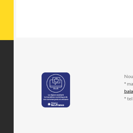
Nou
* ma
bal
* te