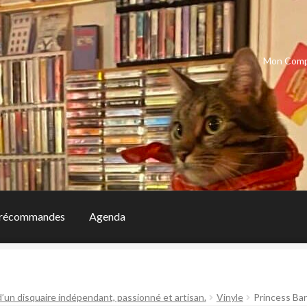
Mon Com
récommandes
Agenda
d’un disquaire indépendant, passionné et artisan.
Vinyle
Princess Bar