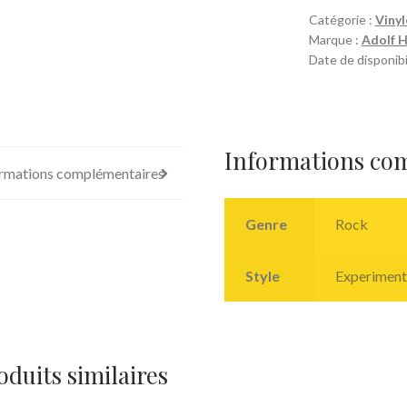
Catégorie :
Vinyl
Marque :
Adolf 
Date de disponibi
Informations co
rmations complémentaires
Genre
Rock
Style
Experiment
oduits similaires