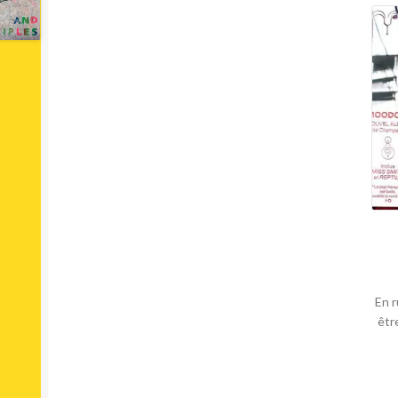
En r
êtr