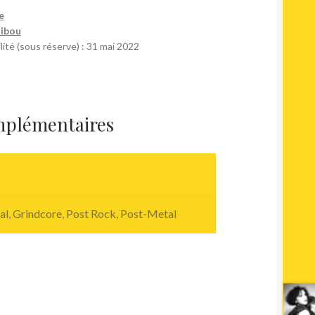
e
Hibou
lité (sous réserve) : 31 mai 2022
mplémentaires
al
,
Grindcore
,
Post Rock
,
Post-Metal