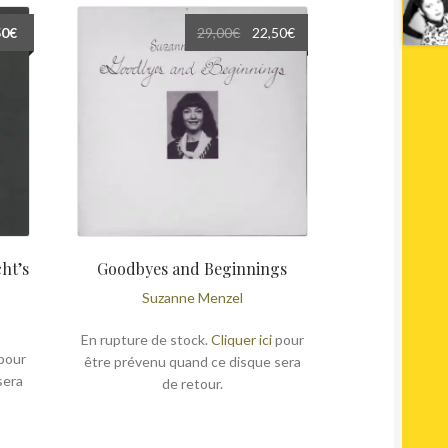
Le
Le
50
€
29,00
€
22,50
€
prix
prix
initial
actuel
était :
est :
29,00€.
22,50€.
ht’s
Goodbyes and Beginnings
Suzanne Menzel
En rupture de stock.
Cliquer ici
pour
pour
être prévenu quand ce disque sera
sera
de retour.