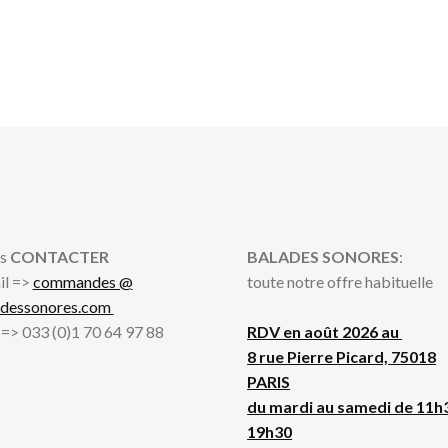
s
CONTACTER
BALADES SONORES
:
il =>
commandes @
toute notre offre habituelle
adessonores.com
l => 033 (0)1 70 64 97 88
RDV en août 2026 au
8 rue Pierre Picard, 75018
PARIS
du mardi au samedi de 11h
19h30