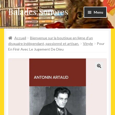
Balades Sonores
Aller
Aller
Menu
à
au
la
contenu
Boutique
navigation
Ouvrir
Accueil
Bienvenue sur la boutique en ligne d’un
Nouveaux arrivages
le
disquaire indépendant, passionné et artisan.
Vinyle
Pour
En Finir Avec Le Jugement De Dieu
menu
Précommandes
enfant
Agenda
🔍