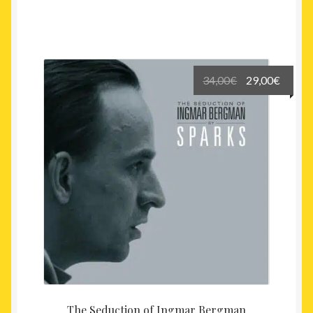
Le
Le
34,00
€
29,00
€
prix
prix
initial
actuel
était :
est :
34,00€.
29,00€
The Seduction of Ingmar Bergman