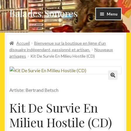
Balades Sonores
Aller
Aller
Menu
à
au
la
contenu
Boutique
navigation
Ouvrir
Accueil
Bienvenue sur la boutique en ligne d’un
Nouveaux arrivages
le
disquaire indépendant, passionné et artisan.
Nouveaux
arrivages
Kit De Survie En Milieu Hostile (CD)
menu
Précommandes
enfant
Agenda
🔍
Artiste: Bertrand Betsch
Kit De Survie En
Milieu Hostile (CD)