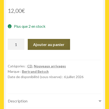
12,00
€
Plus que 2 en stock
quantité
Ajouter au panier
de
Kit
De
Survie
Catégories :
CD
,
Nouveaux arrivages
Marque :
Bertrand Betsch
En
Date de disponibilité (sous réserve) : 6 juillet 2026
Milieu
Hostile
(CD)
Description