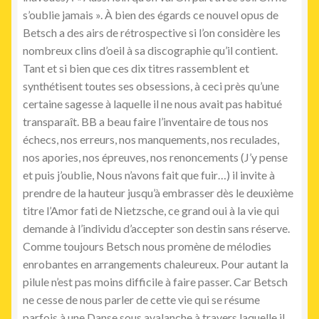
s’oublie jamais ». À bien des égards ce nouvel opus de
Betsch a des airs de rétrospective si l’on considère les
nombreux clins d’oeil à sa discographie qu’il contient.
Tant et si bien que ces dix titres rassemblent et
synthétisent toutes ses obsessions, à ceci près qu’une
certaine sagesse à laquelle il ne nous avait pas habitué
transparaît. BB a beau faire l’inventaire de tous nos
échecs, nos erreurs, nos manquements, nos reculades,
nos apories, nos épreuves, nos renoncements (J’y pense
et puis j’oublie, Nous n’avons fait que fuir…) il invite à
prendre de la hauteur jusqu’à embrasser dès le deuxième
titre l’Amor fati de Nietzsche, ce grand oui à la vie qui
demande à l’individu d’accepter son
destin sans réserve.
Comme toujours Betsch nous promène de mélodies
enrobantes en arrangements chaleureux. Pour autant la
pilule n’est pas moins difficile à faire passer. Car Betsch
ne cesse de nous parler de cette vie qui se résume
parfois à une Danse sous avalanche à travers laquelle il