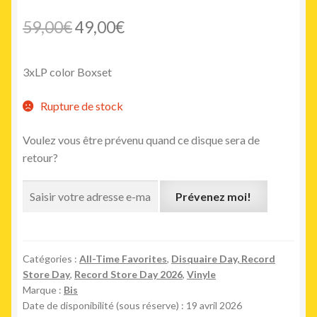
Le
Le
59,00
€
49,00
€
prix
prix
3xLP color Boxset
initial
actuel
était :
est :
Rupture de stock
59,00€.
49,00€.
Voulez vous être prévenu quand ce disque sera de
retour?
Prévenez moi!
Catégories :
All-Time Favorites
,
Disquaire Day, Record
Store Day
,
Record Store Day 2026
,
Vinyle
Marque :
Bis
Date de disponibilité (sous réserve) : 19 avril 2026