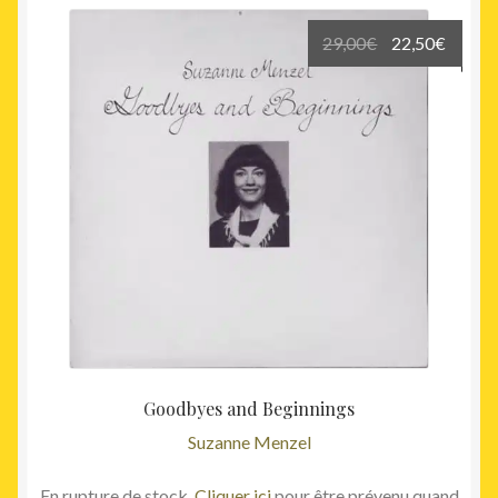
Le
Le
29,00
€
22,50
€
prix
prix
initial
actuel
était :
est :
29,00€.
22,50€
Goodbyes and Beginnings
Suzanne Menzel
En rupture de stock.
Cliquer ici
pour être prévenu quand