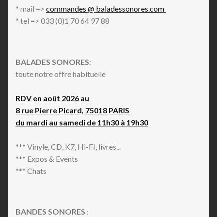
* mail =>
commandes @ baladessonores.com
* tel => 033 (0)1 70 64 97 88
BALADES SONORES
:
toute notre offre habituelle
RDV en août 2026 au
8 rue Pierre Picard, 75018 PARIS
du mardi au samedi de 11h30 à 19h30
*** Vinyle, CD, K7, Hi-FI, livres...
*** Expos & Events
*** Chats
BANDES SONORES
: