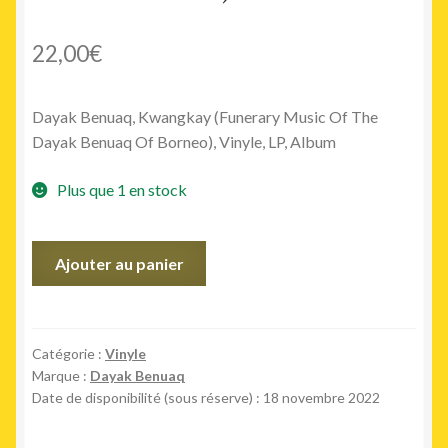
22,00
€
Dayak Benuaq, Kwangkay (Funerary Music Of The
Dayak Benuaq Of Borneo), Vinyle, LP, Album
Plus que 1 en stock
quantité
Ajouter au panier
de
Kwangkay
(Funerary
Music
Catégorie :
Vinyle
Marque :
Dayak Benuaq
Of
Date de disponibilité (sous réserve) : 18 novembre 2022
The
Dayak