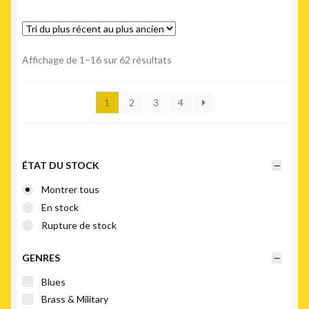
Trié
Affichage de 1–16 sur 62 résultats
du
plus
1
2
3
4
récent
au
plus
ancien
ÉTAT DU STOCK
Montrer tous
En stock
Rupture de stock
GENRES
Blues
Brass & Military