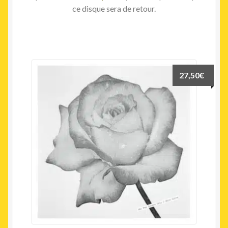
ce disque sera de retour.
27,50
€