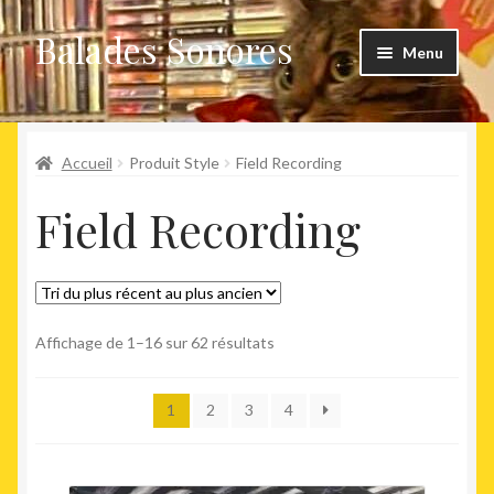
Balades Sonores
Aller
Aller
Menu
à
au
la
contenu
Boutique
navigation
Ouvrir
Accueil
Produit Style
Field Recording
Nouveaux arrivages
le
Field Recording
menu
Précommandes
enfant
Agenda
Trié
Affichage de 1–16 sur 62 résultats
du
plus
1
2
3
4
récent
au
plus
ancien