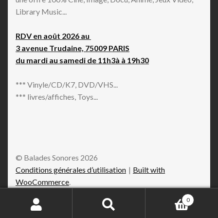
Library Music...
RDV en août 2026 au
3 avenue Trudaine, 75009 PARIS
du mardi au samedi de 11h3à à 19h30
*** Vinyle/CD/K7, DVD/VHS...
*** livres/affiches, Toys...
© Balades Sonores 2026
Conditions générales d’utilisation
Built with
WooCommerce
.
0
Recherche
Recherche