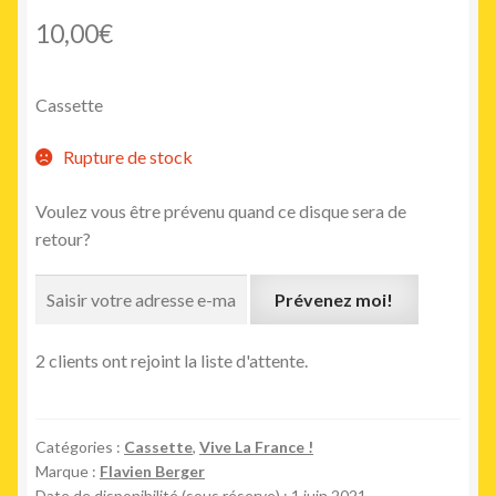
10,00
€
Cassette
Rupture de stock
Voulez vous être prévenu quand ce disque sera de
retour?
Prévenez moi!
2 clients ont rejoint la liste d'attente.
Catégories :
Cassette
,
Vive La France !
Marque :
Flavien Berger
Date de disponibilité (sous réserve) : 1 juin 2021