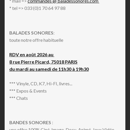
* mail =>
commandes @ baladessonores.com
* tel => 033 (0)1 70 64 97 88
BALADES SONORES
:
toute notre offre habituelle
RDV en août 2026 au
8 rue Pierre Picard, 75018 PARIS
du mardi au samedi de 11h30 à 19h30
*** Vinyle, CD, K7, Hi-FI, livres...
*** Expos & Events
*** Chats
BANDES SONORES
:
une offre 100% Ciné, Image, Docu, Animé, Jeux Vidéo,