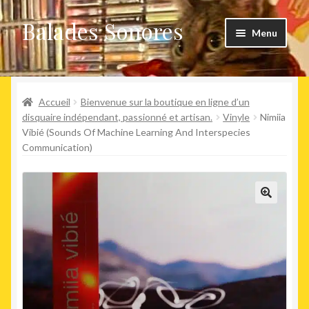
Balades Sonores
Aller
Aller
Menu
à
au
la
contenu
Boutique
navigation
Ouvrir
Accueil
Bienvenue sur la boutique en ligne d’un
Nouveaux arrivages
le
disquaire indépendant, passionné et artisan.
Vinyle
Nimiia
Vibié (Sounds Of Machine Learning And Interspecies
menu
Précommandes
Communication)
enfant
Agenda
🔍