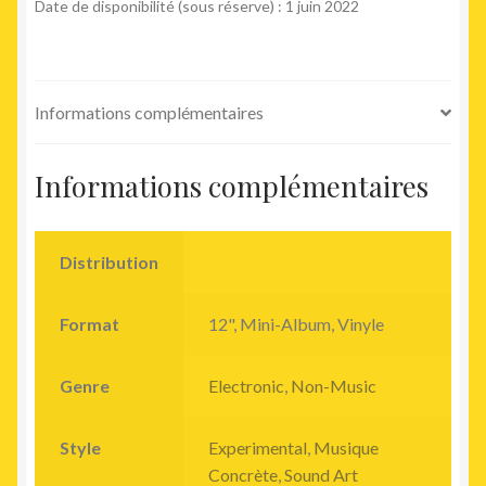
Date de disponibilité (sous réserve) : 1 juin 2022
Machine
Learning
And
Interspecies
Informations complémentaires
Communication)
Informations complémentaires
Distribution
Format
12", Mini-Album, Vinyle
Genre
Electronic
,
Non-Music
Style
Experimental
,
Musique
Concrète
,
Sound Art