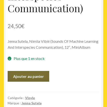
Communication)
24,50
€
Jenna Sutela, Nimiia Vibié (Sounds Of Machine Learning
And Interspecies Communication), 12″, MiniAlbum
Plus que 1 en stock
quantité
Ajouter au panier
de
Nimiia
Vibié
(Sounds
Catégorie :
Vinyle
Marque :
Jenna Sutela
Of