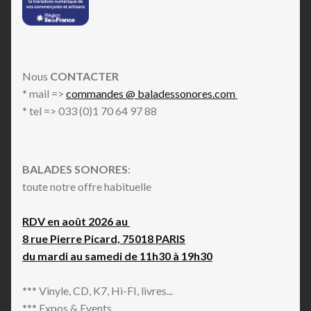
Nous
CONTACTER
* mail =>
commandes @ baladessonores.com
* tel => 033 (0)1 70 64 97 88
BALADES SONORES
:
toute notre offre habituelle
RDV en août 2026 au
8 rue Pierre Picard, 75018 PARIS
du mardi au samedi de 11h30 à 19h30
*** Vinyle, CD, K7, Hi-FI, livres...
*** Expos & Events