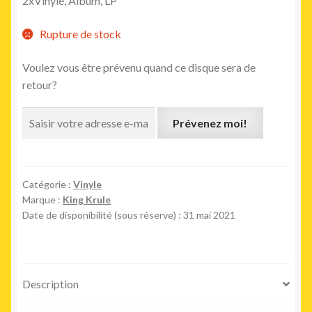
2xVinyle, Album, LP
initial
actuel
était :
est :
Rupture de stock
32,00€.
29,00€.
Voulez vous être prévenu quand ce disque sera de
retour?
Prévenez moi!
Catégorie :
Vinyle
Marque :
King Krule
Date de disponibilité (sous réserve) : 31 mai 2021
Description