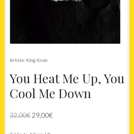
Artiste: King Krule
You Heat Me Up, You
Cool Me Down
Le
Le
32,00
€
29,00
€
prix
prix