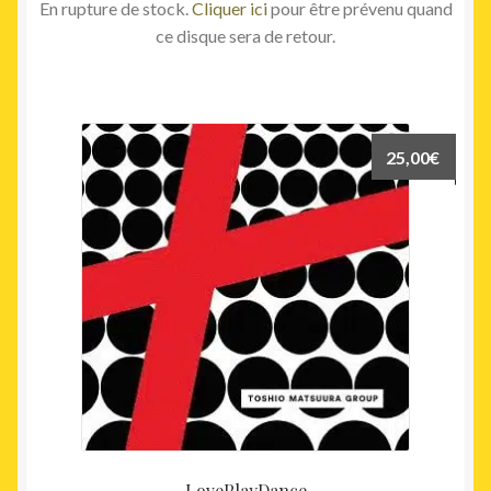
En rupture de stock.
Cliquer ici
pour être prévenu quand
ce disque sera de retour.
25,00
€
LovePlayDance