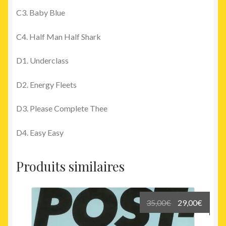
C3. Baby Blue
C4. Half Man Half Shark
D1. Underclass
D2. Energy Fleets
D3. Please Complete Thee
D4. Easy Easy
Produits similaires
Le
Le
35,00
€
29,00
€
prix
prix