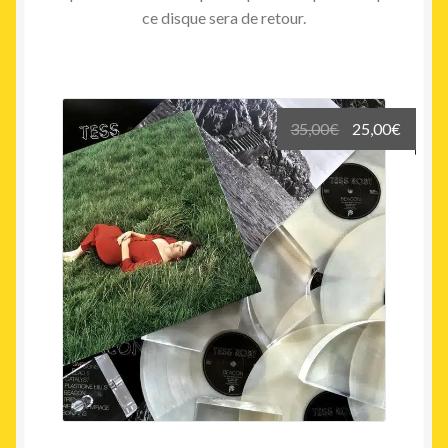
ce disque sera de retour.
Le
Le
35,00
€
25,00
€
prix
prix
initial
actuel
était :
est :
35,00€.
25,00€