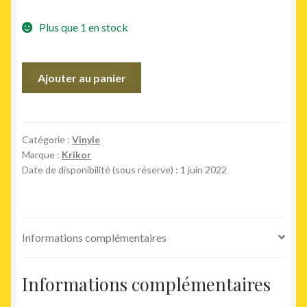
Plus que 1 en stock
quantité
Ajouter au panier
de
Muscle
Up
Catégorie :
Vinyle
Marque :
Krikor
Date de disponibilité (sous réserve) : 1 juin 2022
Informations complémentaires
Informations complémentaires