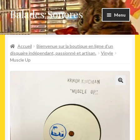
Balades Sonores
Aller
Aller
Menu
à
au
la
contenu
Boutique
navigation
Ouvrir
Accueil
Bienvenue sur la boutique en ligne d’un
Nouveaux arrivages
le
disquaire indépendant, passionné et artisan.
Vinyle
Muscle Up
menu
Précommandes
enfant
Agenda
🔍