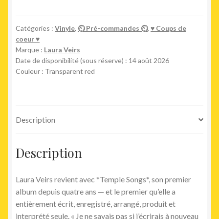
Temple
Songs
(LP
Catégories :
Vinyle
,
⏲ Pré-commandes ⏲
,
♥︎ Coups de
coeur ♥︎
red)
Marque :
Laura Veirs
Date de disponibilité (sous réserve) : 14 août 2026
Couleur : Transparent red
Description
Description
Laura Veirs revient avec *Temple Songs*, son premier
album depuis quatre ans — et le premier qu’elle a
entièrement écrit, enregistré, arrangé, produit et
interprété seule. « Je ne savais pas si j’écrirais à nouveau