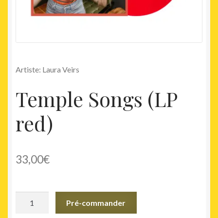
Artiste: Laura Veirs
Temple Songs (LP
red)
33,00
€
quantité
Pré-commander
de