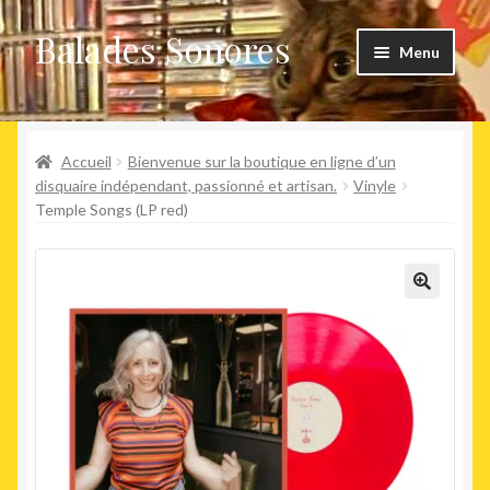
Balades Sonores
Aller
Aller
Menu
à
au
la
contenu
Boutique
navigation
Ouvrir
Accueil
Bienvenue sur la boutique en ligne d’un
Nouveaux arrivages
le
disquaire indépendant, passionné et artisan.
Vinyle
Temple Songs (LP red)
menu
Précommandes
enfant
Agenda
🔍