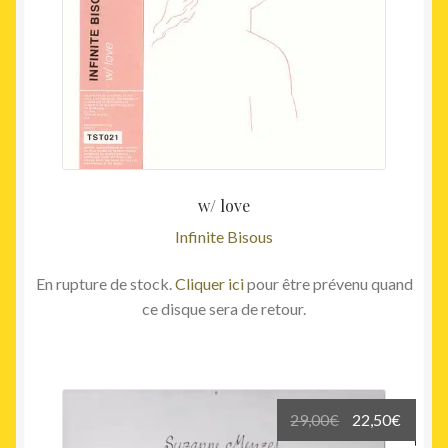
w/ love
Infinite Bisous
En rupture de stock.
Cliquer ici
pour être prévenu quand
ce disque sera de retour.
Le
Le
29,00
€
22,50
€
prix
prix