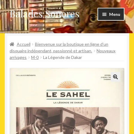
Balades Sonores
Aller
Aller
Menu
à
au
la
contenu
Boutique
navigation
Ouvrir
Accueil
Bienvenue sur la boutique en ligne d’un
Nouveaux arrivages
le
disquaire indépendant, passionné et artisan.
Nouveaux
arrivages
M-0
La Légende de Dakar
menu
Précommandes
enfant
Agenda
🔍