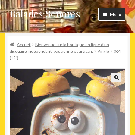
Balades Sonores
Aller
Aller
Menu
à
au
la
contenu
Boutique
navigation
Ouvrir
Accueil
Bienvenue sur la boutique en ligne d’un
Nouveaux arrivages
le
disquaire indépendant, passionné et artisan.
Vinyle
064
(12″)
menu
Précommandes
enfant
Agenda
🔍