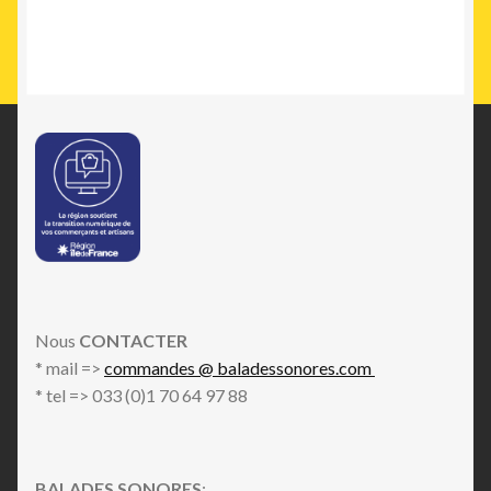
Nous
CONTACTER
* mail =>
commandes @ baladessonores.com
* tel => 033 (0)1 70 64 97 88
BALADES SONORES
: