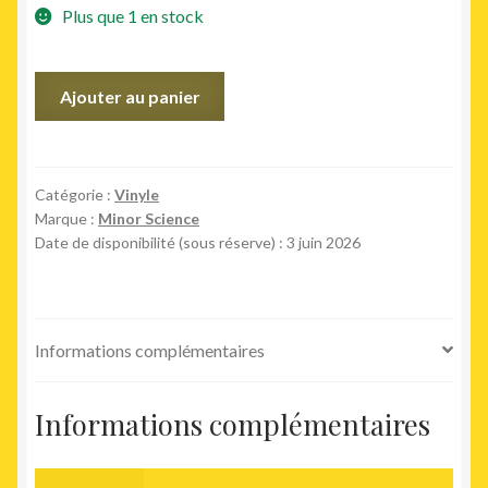
Plus que 1 en stock
quantité
Ajouter au panier
de
064
(12")
Catégorie :
Vinyle
Marque :
Minor Science
Date de disponibilité (sous réserve) : 3 juin 2026
Informations complémentaires
Informations complémentaires