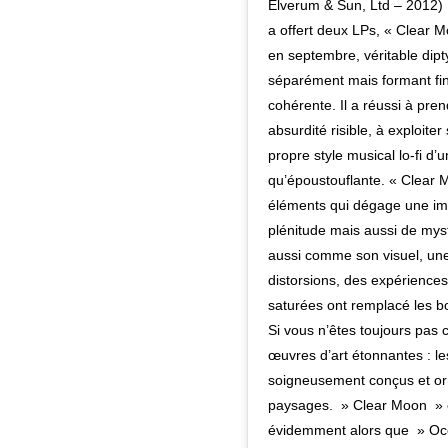
Elverum & Sun, Ltd – 2012) 
a offert deux LPs, « Clear M
en septembre, véritable dipt
séparément mais formant fi
cohérente. Il a réussi à pren
absurdité risible, à exploit
propre style musical lo-fi d’
qu’époustouflante. « Clear 
éléments qui dégage une im
plénitude mais aussi de mys
aussi comme son visuel, une
distorsions, des expériences
saturées ont remplacé les b
Si vous n’êtes toujours pas
œuvres d’art étonnantes : les
soigneusement conçus et or
paysages. » Clear Moon » es
évidemment alors que » Oce