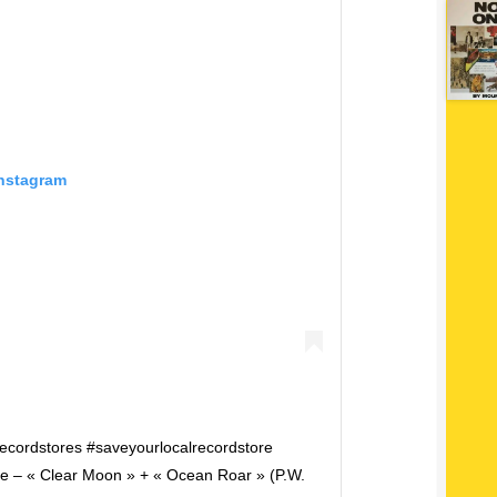
Instagram
ecordstores #saveyourlocalrecordstore
ie – « Clear Moon » + « Ocean Roar » (P.W.