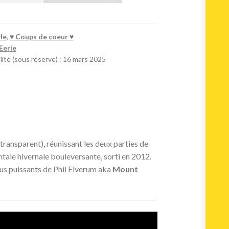
le
,
♥︎ Coups de coeur ♥︎
Eerie
lité (sous réserve) : 16 mars 2025
 transparent), réunissant les deux parties de
tale hivernale bouleversante, sorti en 2012.
us puissants de Phil Elverum aka
Mount