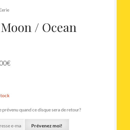
Eerie
 Moon / Ocean
Le
00
€
x
prix
ial
actuel
t :
est :
stock
00€.
29,00€.
e prévenu quand ce disque sera de retour?
Prévenez moi!