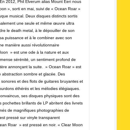
En 2012, Phil Elverum alias Mount Eeri nous
oon », sorti en mai, suivi de « Ocean Roar »
yque musical. Deux disques distincts sortis
nalement une seule et même œuvre ultra
dre le death metal, à le dépouiller de son
er sa puissance et à le combiner avec son
une manière aussi révolutionnaire
Moon » est une ode à la nature et aux
mense sérénité, un sentiment profond de
tère annonçant la suite. » Ocean Roar » est
 abstraction sombre et glacée. Des
 sonores et des flots de guitares bruyantes et
ourdons éthérés et les mélodies élégiaques.
 convaincus, ses disques physiques sont des
 pochettes brillants de LP abritent des livrets
nés de magnifiques photographies de
t pressé sur vinyle transparent
an Roar » est pressé en noir. « Clear Moon