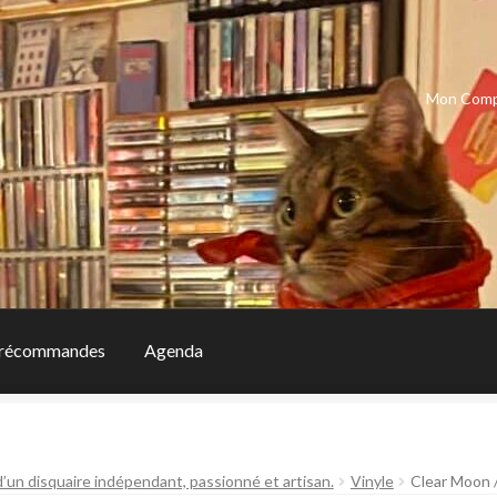
Mon Com
récommandes
Agenda
d’un disquaire indépendant, passionné et artisan.
Vinyle
Clear Moon 