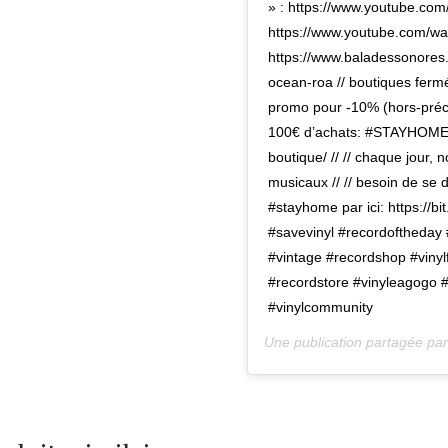
» : https://www.youtube.c
https://www.youtube.com/
https://www.baladessonores
ocean-roa // boutiques fermé
promo pour -10% (hors-pré
100€ d’achats: #STAYHOME 
boutique/ // // chaque jour,
musicaux // // besoin de se d
#stayhome par ici: https://b
#savevinyl #recordoftheday #
#vintage #recordshop #vinyl
#recordstore #vinyleagogo #
#vinylcommunity
Une publication partagée pa