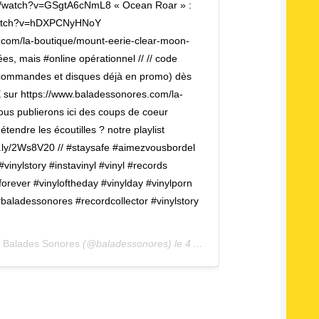
om/watch?v=GSgtA6cNmL8 « Ocean Roar » :
watch?v=hDXPCNyHNoY
.com/la-boutique/mount-eerie-clear-moon-
es, mais #online opérationnel // // code
commandes et disques déjà en promo) dès
sur https://www.baladessonores.com/la-
 nous publierons ici des coups de coeur
étendre les écoutilles ? notre playlist
it.ly/2Ws8V20 // #staysafe #aimezvousbordel
vinylstory #instavinyl #vinyl #records
forever #vinyloftheday #vinylday #vinylporn
baladessonores #recordcollector #vinylstory
r
Balades Sonores
(@baladessonores) le
4 Avril 2020 à 12 :00 PDT