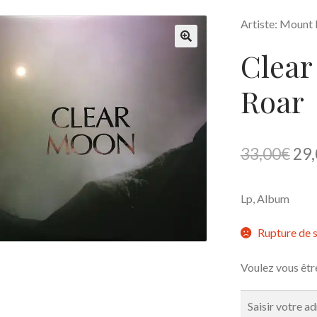
Artiste: Mount 
Clear
🔍
Roar
Le
33,00
€
29,
pri
Lp, Album
init
étai
Rupture de 
33,
Voulez vous êtr