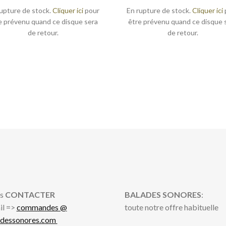
upture de stock.
Cliquer ici
pour
En rupture de stock.
Cliquer ici
e prévenu quand ce disque sera
être prévenu quand ce disque 
de retour.
de retour.
s
CONTACTER
BALADES SONORES
:
il =>
commandes @
toute notre offre habituelle
adessonores.com