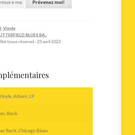
Prévenez moi!
2
,
Vinyle
UTTERFIELD BLUES BA..
ité (sous réserve) : 23 avril 2022
mplémentaires
inyle, Album, LP
ues
,
Rock
ues Rock
,
Chicago Blues