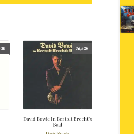
50
€
26,50
€
David Bowie In Bertolt Brecht’s
Baal
David Bowie