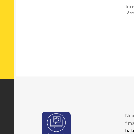
En r
êtr
Nou
* ma
bal