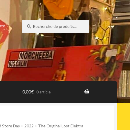
Recherche
Recherche
pte
pour :
0,00
€
0 article
d Store Day
2022
The Original Lost Elektra