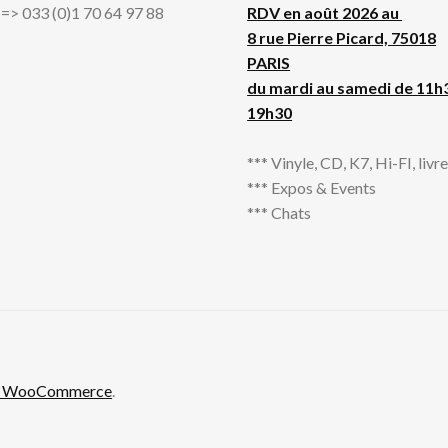
l => 033 (0)1 70 64 97 88
RDV en août 2026 au
8 rue Pierre Picard, 75018
PARIS
du mardi au samedi de 11h
19h30
*** Vinyle, CD, K7, Hi-FI, livres
*** Expos & Events
*** Chats
th WooCommerce
.