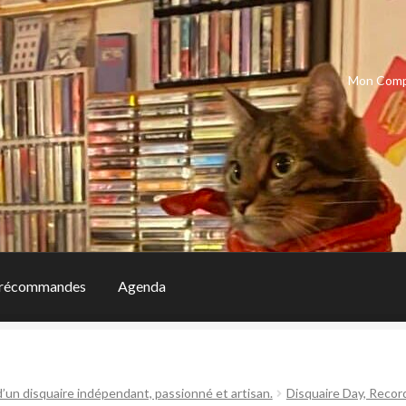
Mon Com
récommandes
Agenda
d’un disquaire indépendant, passionné et artisan.
Disquaire Day, Recor