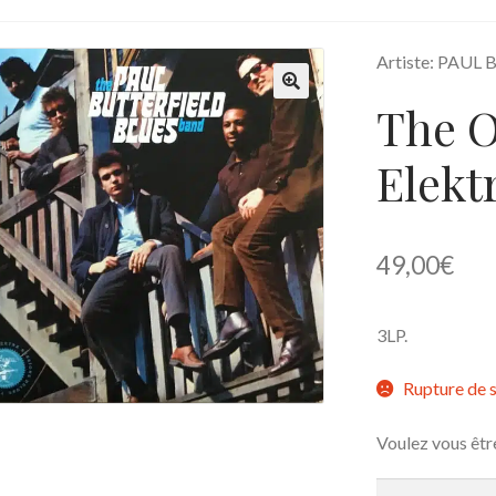
Artiste: PAUL
The O
🔍
Elektr
49,00
€
3LP.
Rupture de 
Voulez vous êtr