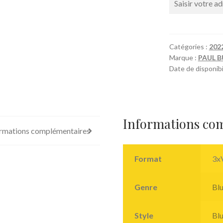
Catégories :
202
Marque :
PAUL B
Date de disponibil
Informations co
rmations complémentaires
Format
3xV
Genre
Bl
Style
Bl