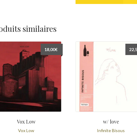
oduits similaires
18,00
€
22,
Vox Low
w/ love
Vox Low
Infinite Bisous