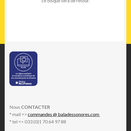
ce disque sera de retour.
Nous
CONTACTER
* mail =>
commandes @ baladessonores.com
* tel => 033 (0)1 70 64 97 88