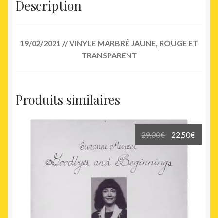
Description
19/02/2021 // VINYLE MARBRÉ JAUNE, ROUGE ET
TRANSPARENT
Produits similaires
Le
Le
29,00
€
22,50
€
prix
prix
initial
actuel
était :
est :
29,00€.
22,50€