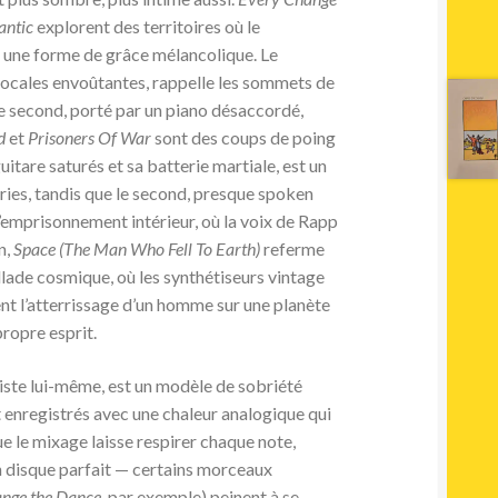
antic
explorent des territoires où le
 une forme de grâce mélancolique. Le
vocales envoûtantes, rappelle les sommets de
le second, porté par un piano désaccordé,
d
et
Prisoners Of War
sont des coups de poing
guitare saturés et sa batterie martiale, est un
ories, tandis que le second, presque spoken
l’emprisonnement intérieur, où la voix de Rapp
n,
Space (The Man Who Fell To Earth)
referme
llade cosmique, où les synthétiseurs vintage
nt l’atterrissage d’un homme sur une planète
ropre esprit.
tiste lui-même, est un modèle de sobriété
t enregistrés avec une chaleur analogique qui
ue le mixage laisse respirer chaque note,
un disque parfait — certains morceaux
ange the Dance
, par exemple) peinent à se