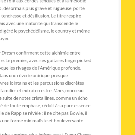
alse folk aux cordes tendues et à la mélodie
p, désormais plus grave et rugueuse, porte
 tendresse et désillusion. Le titre respire
ais avec une maturité qui transcende le
a digéré le psychédélisme, le country et même
oyer.
y Dream
confirment cette alchimie entre
e. Le premier, avec ses guitares fingerpicked
que les rivages de l’Amérique profonde,
dans une rêverie onirique, presque
res lointains et les percussions discrètes
 familier et extraterrestre.
Mars
, morceau
ne suite de notes cristallines, comme un écho
lé de toute emphase, réduit à sa pure essence
ie de Rapp se révèle : il ne cite pas Bowie, il
dans une forme minimaliste et bouleversante.
 plus sombre, plus intime aussi.
Every Change