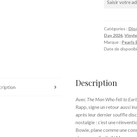
Catégories :
Disq
Day 2026
,
Vinyle
Marque :
Pearls 
Date de disponibil
Description
ription
Avec
The Man Who Fell to Ear
Rapp, signe un retour aussi i
après leur dernier souffle dis
nostalgie : c’est une réinventi
Bowie, plane comme une conste