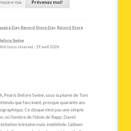
Prévenez moi!
uaire Day, Record Store Day
,
Record Store
Before Swine
ité (sous réserve) : 19 avril 2026
th
, Pearls Before Swine, sous la plume de Tom
nattendu que fascinant, presque quarante ans
cographique. Ce disque n’est pas une simple
on, où l’ombre de l’idole de Rapp, David
llation lointaine mais indélébile. L’album