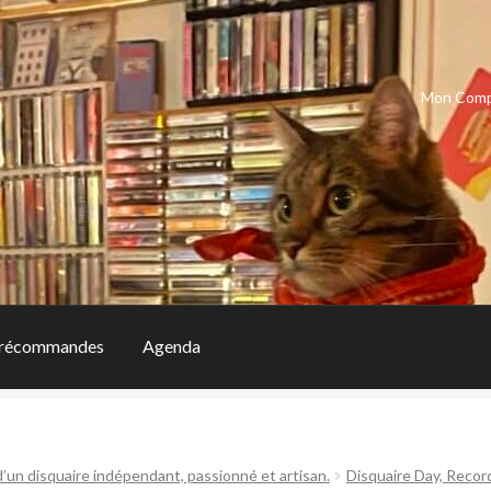
Mon Com
récommandes
Agenda
d’un disquaire indépendant, passionné et artisan.
Disquaire Day, Recor