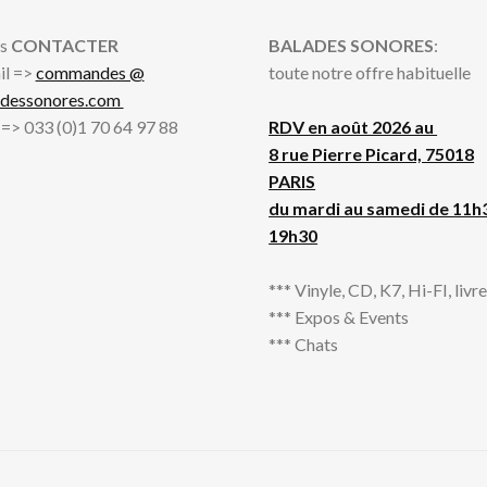
s
CONTACTER
BALADES SONORES
:
il =>
commandes @
toute notre offre habituelle
adessonores.com
l => 033 (0)1 70 64 97 88
RDV en août 2026 au
8 rue Pierre Picard, 75018
PARIS
du mardi au samedi de 11h
19h30
*** Vinyle, CD, K7, Hi-FI, livres
*** Expos & Events
*** Chats