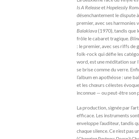
Is A Release
et
Hopelessly Rom
désenchantement le dispute à
premier, avec ses harmonies 
Balaklava
(1970), tandis que 
frôle le cabaret tragique.
Blin
: le premier, avec ses riffs de 
folk-rock qui défie les catég
word, est une méditation sur 
se brise comme du verre. Enfi
l’album en apothéose : une ba
et les chœurs célestes évoque
inconnue — ou peut-être son p
La production, signée par l’ar
efficace. Les instruments son
enveloppe l’auditeur, tandis q
chaque silence. Ce n’est pas 
(
Changing Partners Doesn’t Ch