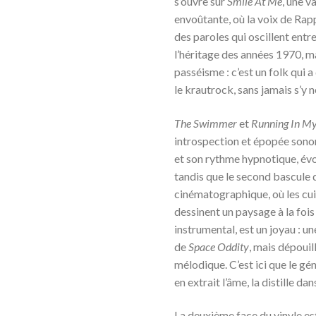
s’ouvre sur
Smile At Me
, une v
envoûtante, où la voix de Rap
des paroles qui oscillent entre
l’héritage des années 1970, m
passéisme : c’est un folk qui 
le krautrock, sans jamais s’y n
The Swimmer
et
Running In M
introspection et épopée sonor
et son rythme hypnotique, évo
tandis que le second bascule 
cinématographique, où les cuiv
dessinent un paysage à la fois
instrumental, est un joyau : u
de
Space Oddity
, mais dépouil
mélodique. C’est ici que le gén
en extrait l’âme, la distille 
La deuxième face du vinyle est