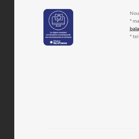
Nou
* ma
bal
* te