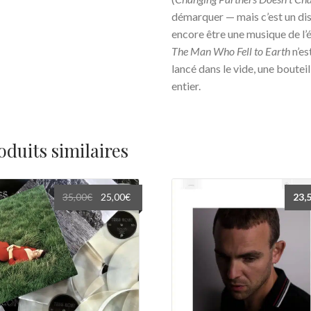
démarquer — mais c’est un dis
encore être une musique de l
The Man Who Fell to Earth
n’es
lancé dans le vide, une boutei
entier.
oduits similaires
Le
Le
35,00
€
25,00
€
23,
prix
prix
initial
actuel
était :
est :
35,00€.
25,00€.