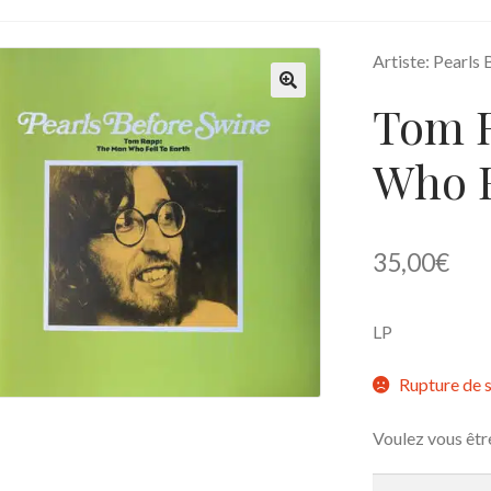
Artiste: Pearls
Tom 
🔍
Who F
35,00
€
LP
Rupture de 
Voulez vous êtr