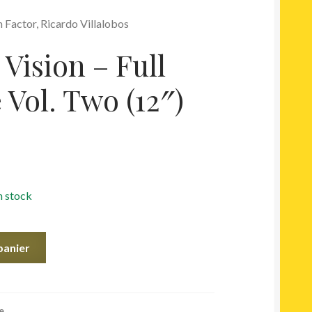
 Factor, Ricardo Villalobos
 Vision – Full
 Vol. Two (12″)
n stock
panier
e