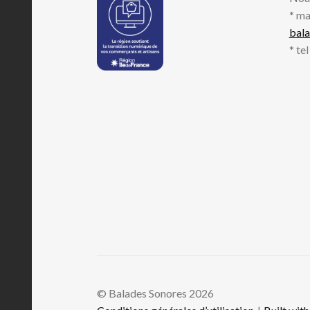
* ma
bal
* te
© Balades Sonores 2026