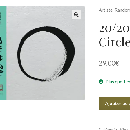
Artiste: Random
20/20
🔍
Circle
29,00
€
Plus que 1 e
quantité
Ajouter au 
de
20/20
Vision
-
Catégorie :
Vinyl