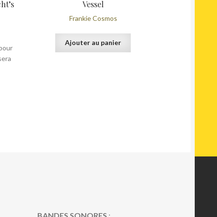
ht’s
Vessel
Frankie Cosmos
Ajouter au panier
pour
sera
BANDES SONORES
: