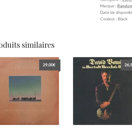
Marque :
Random
Full
Date de disponibi
Circle
Couleur : Black
Vol.
Two
(12")
oduits similaires
29,00
€
26,