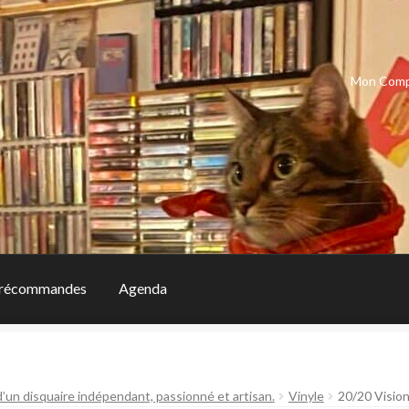
Mon Com
récommandes
Agenda
d’un disquaire indépendant, passionné et artisan.
Vinyle
20/20 Vision 