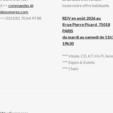
il =>
commandes @
toute notre offre habituelle
adessonores.com
l => 033 (0)1 70 64 97 88
RDV en août 2026 au
8 rue Pierre Picard, 75018
PARIS
du mardi au samedi de 11h
19h30
*** Vinyle, CD, K7, Hi-FI, livres
*** Expos & Events
*** Chats