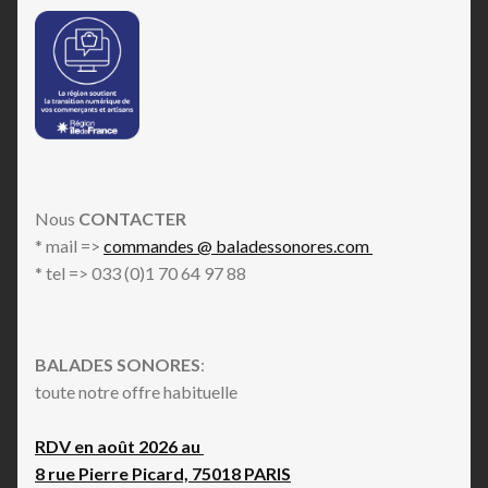
Nous
CONTACTER
* mail =>
commandes @ baladessonores.com
* tel => 033 (0)1 70 64 97 88
BALADES SONORES
:
toute notre offre habituelle
RDV en août 2026 au
8 rue Pierre Picard, 75018 PARIS