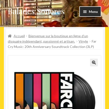
Balades Sonores
Aller
Aller
Menu
à
au
la
contenu
Boutique
navigation
Ouvrir
Accueil
Bienvenue sur la boutique en ligne d’un
Nouveaux arrivages
le
disquaire indépendant, passionné et artisan.
Vinyle
Far
Cry Music: 20th Anniversary Soundtrack Collection (3LP)
menu
Précommandes
enfant
Agenda
🔍