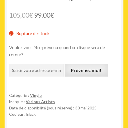
Le
Le
105,00
€
99,00
€
prix
prix
Rupture de stock
initial
actuel
était :
est :
Voulez vous être prévenu quand ce disque sera de
retour?
105,00€.
99,00€.
Prévenez moi!
Catégorie :
Vinyle
Marque :
Various Artists
Date de disponibilité (sous réserve) : 30 mai 2025
Couleur : Black