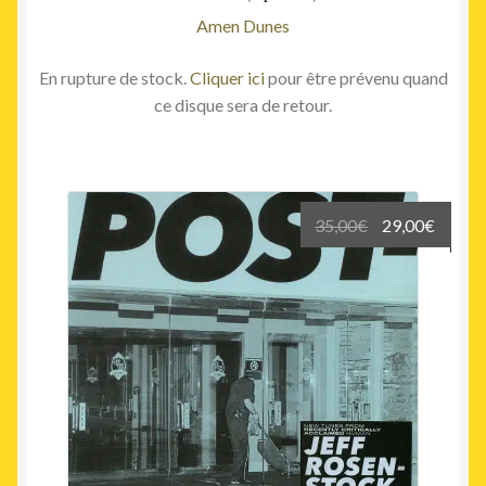
Amen Dunes
En rupture de stock.
Cliquer ici
pour être prévenu quand
ce disque sera de retour.
Le
Le
35,00
€
29,00
€
prix
prix
initial
actuel
était :
est :
35,00€.
29,00€